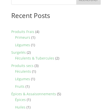
Recent Posts
4
Produits Frais
4
1
products
Primeurs
1
product
1
Légumes
1
product
2
Surgelés
2
products
2
Féculents & Tubercules
2
products
3
Produits secs
3
1
products
Féculents
1
product
1
Légumes
1
product
1
Fruits
1
product
5
Épices & Assaisonnements
5
1
products
Épices
1
product
1
Huiles
1