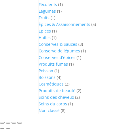
1
products
Féculents
1
1
product
Légumes
1
1
product
Fruits
1
product
5
Épices & Assaisonnements
5
1
products
Épices
1
1
product
Huiles
1
product
3
Conserves & Sauces
3
products
1
Conserve de légumes
1
1
product
Conserves d'épices
1
1
product
Produits fumés
1
1
product
Poisson
1
product
4
Boissons
4
products
2
Cosmétiques
2
products
2
Produits de beauté
2
2
products
Soins des cheveux
2
1
products
Soins du corps
1
8
product
Non classé
8
products