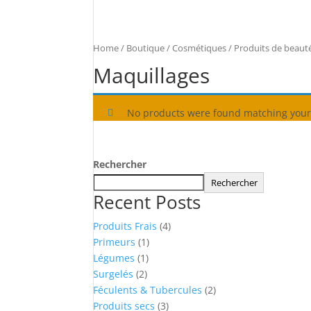
Home
/
Boutique
/
Cosmétiques
/
Produits de beaut
Maquillages
No products were found matching your 
Rechercher
Rechercher
Recent Posts
4
Produits Frais
4
1
products
Primeurs
1
1
product
Légumes
1
2
product
Surgelés
2
products
2
Féculents & Tubercules
2
3
products
Produits secs
3