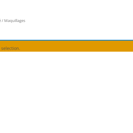
é
/ Maquillages
selection.