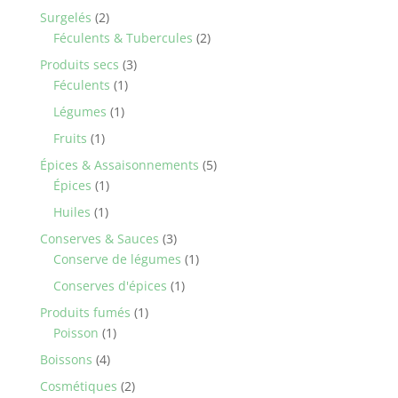
product
2
Surgelés
2
products
2
Féculents & Tubercules
2
products
3
Produits secs
3
1
products
Féculents
1
product
1
Légumes
1
product
1
Fruits
1
product
5
Épices & Assaisonnements
5
1
products
Épices
1
product
1
Huiles
1
product
3
Conserves & Sauces
3
products
1
Conserve de légumes
1
product
1
Conserves d'épices
1
product
1
Produits fumés
1
1
product
Poisson
1
product
4
Boissons
4
products
2
Cosmétiques
2