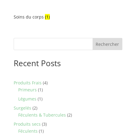
Soins du corps
(1)
Rechercher
Recent Posts
4
Produits Frais
4
1
products
Primeurs
1
product
1
Légumes
1
product
2
Surgelés
2
products
2
Féculents & Tubercules
2
products
3
Produits secs
3
1
products
Féculents
1