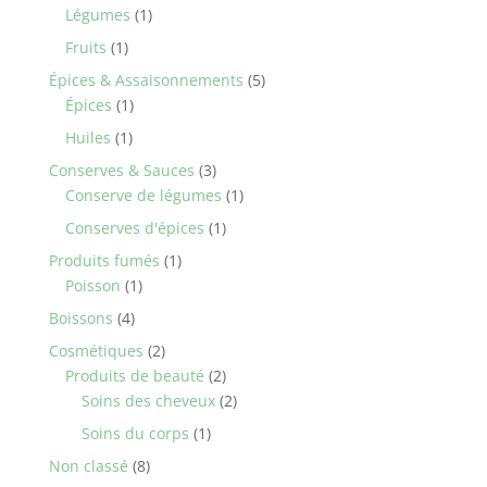
product
1
Légumes
1
product
1
Fruits
1
product
5
Épices & Assaisonnements
5
1
products
Épices
1
product
1
Huiles
1
product
3
Conserves & Sauces
3
products
1
Conserve de légumes
1
product
1
Conserves d'épices
1
product
1
Produits fumés
1
1
product
Poisson
1
product
4
Boissons
4
products
2
Cosmétiques
2
products
2
Produits de beauté
2
products
2
Soins des cheveux
2
products
1
Soins du corps
1
product
8
Non classé
8