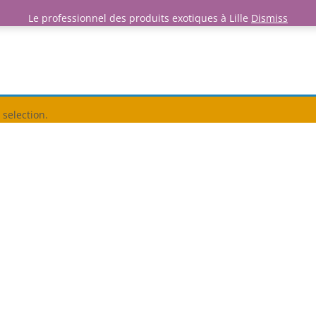
Le professionnel des produits exotiques à Lille
Dismiss
selection.