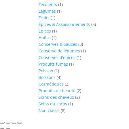
1
products
Féculents
1
1
product
Légumes
1
1
product
Fruits
1
product
5
Épices & Assaisonnements
5
1
products
Épices
1
1
product
Huiles
1
product
3
Conserves & Sauces
3
products
1
Conserve de légumes
1
1
product
Conserves d'épices
1
1
product
Produits fumés
1
1
product
Poisson
1
product
4
Boissons
4
products
2
Cosmétiques
2
products
2
Produits de beauté
2
2
products
Soins des cheveux
2
1
products
Soins du corps
1
8
product
Non classé
8
products