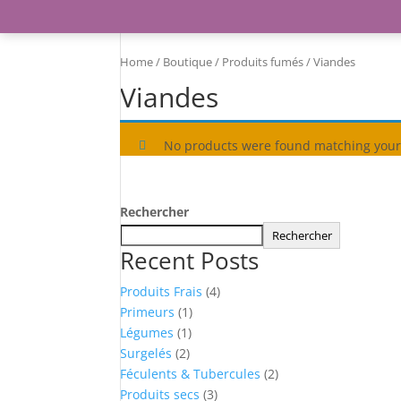
Home
/
Boutique
/
Produits fumés
/ Viandes
Viandes
No products were found matching your 
Rechercher
Rechercher
Recent Posts
4
Produits Frais
4
1
products
Primeurs
1
1
product
Légumes
1
2
product
Surgelés
2
products
2
Féculents & Tubercules
2
3
products
Produits secs
3