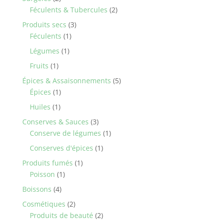
products
2
Féculents & Tubercules
2
products
3
Produits secs
3
1
products
Féculents
1
product
1
Légumes
1
product
1
Fruits
1
product
5
Épices & Assaisonnements
5
1
products
Épices
1
product
1
Huiles
1
product
3
Conserves & Sauces
3
products
1
Conserve de légumes
1
product
1
Conserves d'épices
1
product
1
Produits fumés
1
1
product
Poisson
1
product
4
Boissons
4
products
2
Cosmétiques
2
products
2
Produits de beauté
2