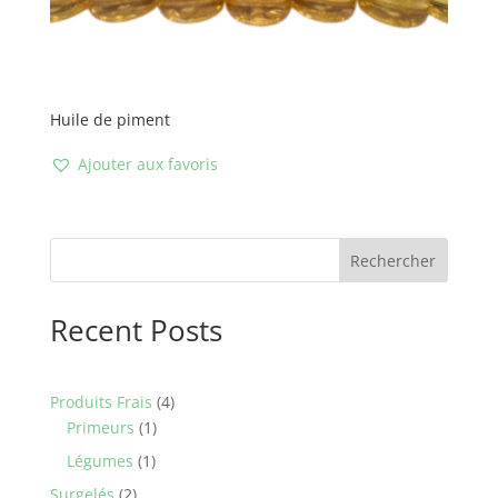
Huile de piment
Ajouter aux favoris
Rechercher
Recent Posts
4
Produits Frais
4
1
products
Primeurs
1
product
1
Légumes
1
product
2
Surgelés
2