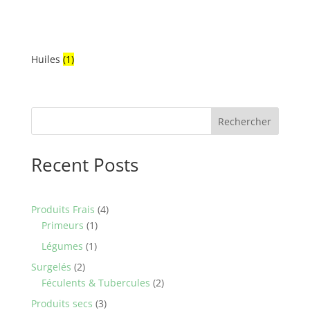
Huiles
(1)
Rechercher
Recent Posts
4
Produits Frais
4
1
products
Primeurs
1
product
1
Légumes
1
product
2
Surgelés
2
products
2
Féculents & Tubercules
2
products
3
Produits secs
3