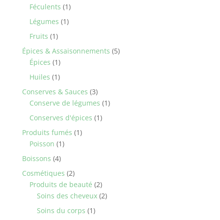
1
products
Féculents
1
product
1
Légumes
1
product
1
Fruits
1
product
5
Épices & Assaisonnements
5
1
products
Épices
1
product
1
Huiles
1
product
3
Conserves & Sauces
3
products
1
Conserve de légumes
1
product
1
Conserves d'épices
1
product
1
Produits fumés
1
1
product
Poisson
1
product
4
Boissons
4
products
2
Cosmétiques
2
products
2
Produits de beauté
2
products
2
Soins des cheveux
2
products
1
Soins du corps
1