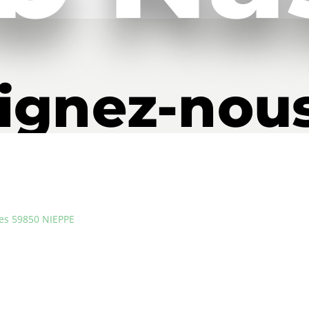
ignez-nou
aujourd’hu
les 59850 NIEPPE