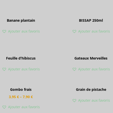
Banane plantain
BISSAP 250ml
Ajouter aux favoris
Ajouter aux favoris
Feuille d’hibiscus
Gateaux Merveilles
Ajouter aux favoris
Ajouter aux favoris
Gombo frais
Grain de pistache
3,95
€
–
7,90
€
Ajouter aux favoris
Ajouter aux favoris