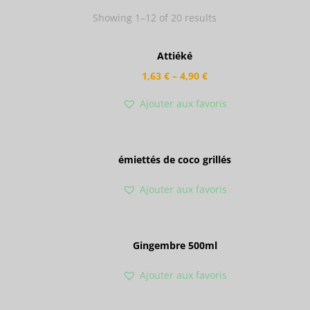
Showing 1–12 of 20 results
Attiéké
1,63
€
–
4,90
€
Ajouter aux favoris
émiettés de coco grillés
Ajouter aux favoris
Gingembre 500ml
Ajouter aux favoris