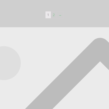
1
2
→