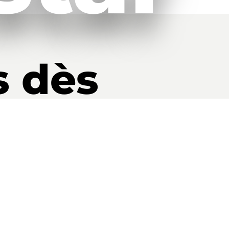
s dès
i