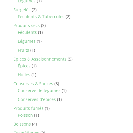
1
Légumes
1
product
2
Surgelés
2
products
2
Féculents & Tubercules
2
products
3
Produits secs
3
1
products
Féculents
1
product
1
Légumes
1
product
1
Fruits
1
product
5
Épices & Assaisonnements
5
1
products
Épices
1
product
1
Huiles
1
product
3
Conserves & Sauces
3
products
1
Conserve de légumes
1
product
1
Conserves d'épices
1
product
1
Produits fumés
1
1
product
Poisson
1
product
4
Boissons
4
products
2
Cosmétiques
2