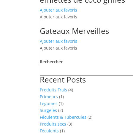
Ajouter aux favoris
Ajouter aux favoris
Gateaux Merveilles
Ajouter aux favoris
Ajouter aux favoris
Rechercher
Recent Posts
4
Produits Frais
4
1
products
Primeurs
1
1
product
Légumes
1
2
product
Surgelés
2
products
2
Féculents & Tubercules
2
3
products
Produits secs
3
1
products
Féculents
1