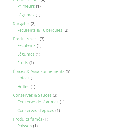
1
products
Primeurs
1
product
1
Légumes
1
product
2
Surgelés
2
products
2
Féculents & Tubercules
2
products
3
Produits secs
3
1
products
Féculents
1
product
1
Légumes
1
product
1
Fruits
1
product
5
Épices & Assaisonnements
5
1
products
Épices
1
product
1
Huiles
1
product
3
Conserves & Sauces
3
products
1
Conserve de légumes
1
product
1
Conserves d'épices
1
product
1
Produits fumés
1
1
product
Poisson
1